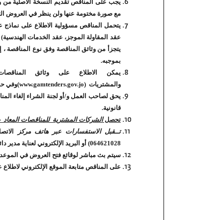
يجب على المناقص تقديم النسخة الأصلية من وث
مع صورة مختومة عنها ولن ينظر في العروض ال
يتحمل المناقص مسؤولية الاطلاع على نماذج عقود
عقد المقاولة الموجز، عقد الخدمات الهندسية) ال
بموجبه.
يمكن الاطلاع على وثائق المناقصات 
والمشتريات‏
(www.gamtenders.gov.jo)
وفي حال
يحق لصاحب العمل و/أو لجنة الشراء إلغاء المنا
قانونية.
تحصل
الشركات المشترية للمناقصات المعاد طر
تــقبل الاستفسارات عبر هاتف مركز
الاتصال
064621028) أو البريد الإلكتروني لعناية مدير دائرة العطاءات والمشتريات
سيتم بث مباشر لوقائع فتح العروض في الموعد ا
على المناقص متابعة الموقع الإلكتروني لاطلاع