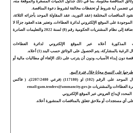
ائق المناقصة مختومة، بما في ذلك جداول الكميات المسعّرة والموقّعة منه،
تي تتضمن أية شروط أو تحفظات مخالفة لشروط دعوة المناقصة.
 المناقصات المختلفة (عقد التوريد، عقد المقاولة الموحد بأجزائه الثلاثة،
موجودة على الموقع الإلكتروني لدائرة العطاءات. وتعتبر هذه العقود جزءًا لا
يتجزأ من وثائق المناقصة وفق نوع المناقصة ، إضافة إلى نظام المشتريات الحكومية رقم (8) لسنة 2022 والتعليمات الصادرة
المذكورة أعلاه عبر الموقع الإلكتروني لدائرة العطاءات
 الرغبة بالمشاركة، يتم الحصول على الوثائق حسب البند (1) أعلاه.
قصة دون إبداء الأسباب، ودون أن يترتب على ذلك الإلغاء أي مطالبات مالية أو
حها على النسخ مجانا خلال فترة البيع.
 الموحد على الرقم (102
)
او (117180) (فرعي 2207/2480)، ( فاكس
email:gam.tenders@ammancity.gov.jo
لمحدد لإيداع العروض عبر الموقع الإلكتروني
 على أي مستجدات أو ملاحق تتعلق بالمناقصات المنشورة أعلاه.