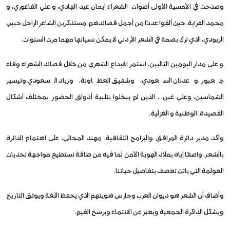
وصدحت في الأمسية الأولى أصوات الشعراء إيمان عبد الهادي، و علي الفاعوري، و
محمد الفراية، حيث ألقوا عددًا من أجمل قصائدهم، مستذكرين الشاعر الراحل حبيب
الزيودي، الذي ترك بصمة في الشعر الأردني لا يمكن نسيانها مهما مرت السنوات.
و على مدار اليومين التاليين، استمر الابداع الشعري من خلال قصائد الشعراء وفاء
جعبور، وعدنان السعودي، وشفيق العطاونة، وزياد السعودي وتيسير
الشماسين، وعلي غبن، ، الذين لم يبخلوا بتلبية أذواق الحضور بمختلف أشكال
القصيدة، الوطنية و الغزلية.
وأكد مدير دائرة المرافق والبرامج الثقافية، مهند المجالي، على اهتمام الدائرة
بالشعر، واصفًا إياه بملاذ الهوية الآمن لما فيه من طاقة تستطيع مواجهة تحديات
العولمة التي باتت تعصف بتفاصيل حياتنا.
وأضاف أن الشعر هو ديوان العرب وحارس هويتهم الذي يحفظ اللغة ويوثق التاريخ
ويشكل الذاكرة الجمعية ويعبر عن الانتماء ويرسخ القيم.