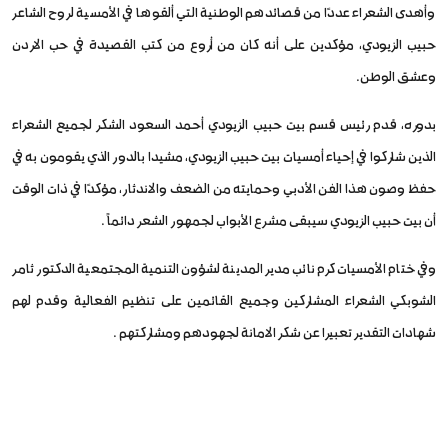
وأهدى الشعراء عددًا من قصائدهم الوطنية التي ألقوها في الأمسية لروح الشاعر
حبيب الزيودي، مؤكدين على أنه كان من أروع من كتب القصيدة في حب الاردن
وعشق الوطن.
بدوره، قدم رئيس قسم بيت حبيب الزيودي أحمد السعود الشكر لجميع الشعراء
الذين شاركوا في إحياء أمسيات بيت حبيب الزيودي، مشيدا بالدور الذي يقومون به في
حفظ وصون هذا الفن الأدبي وحمايته من الضعف والاندثار، مؤكدًا في ذات الوقت
أن بيت حبيب الزيودي سيبقى مشرع الأبواب لجمهور الشعر دائماً .
وفي ختام الأمسيات كرم نائب مدير المدينة لشؤون التنمية المجتمعية الدكتور ثامر
الشوبكي الشعراء المشاركين وجميع القائمين على تنظيم الفعالية وقدم لهم
شهادات التقدير تعبيرا عن شكر الامانة لجهودهم ومشاركتهم .