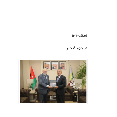
6-7-2026
د. جميلة خير