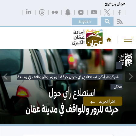
عمان
+
C
28°
English
شاركونا رأيكم. استطلاع رأي حول حركة المرور والمواقف في مدينة
عمّان
اقرأ المزيد