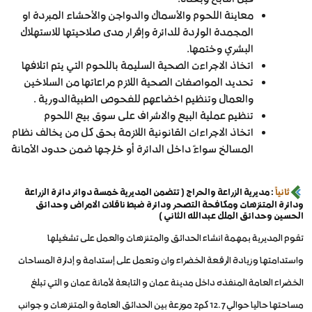
معاينة اللحوم والأسماك والدواجن والأحشاء المبردة او
المجمدة الواردة للدائرة وإقرار مدى صلاحيتها للاستهلاك
البشري وختمها.
اتخاذ الاجراءت الصحية السليمة باللحوم التي يتم اتلافها
تحديد المواصفات الصحية اللازم مراعاتها من السلاخين
والعمال وتنظيم اخضاعهم للفحوص الطبيةالدورية .
تنظيم عملية البيع والاشراف على سوق بيع اللحوم
اتخاذ الاجراءات القانونية اللازمة بحق كل من يخالف نظام
المسالخ سواءً داخل الدائرة أو خارجها ضمن حدود الأمانة
ثانياً
: مديرية الزراعة والحراج ( تتضمن المديرية خمسة دوائر دائرة الزراعة
ودائرة المتنزهات ومكافحة التصحر ودائرة ضبط ناقلات الامراض وحدائق
الحسين وحدائق الملك عبدالله الثاني )
تقوم المديرية بمهمة انشاء الحدائق والمتنزهات والعمل على تشغيلها
واستدامتها وزيادة الرقعة الخضراء وان وتعمل على إستدامة و إدارة المساحات
الخضراء العامة المنفذه داخل مدينة عمان و التابعة لأمانة عمان و التي تبلغ
مساحتها حاليا حوالي 12.7 كم2 موزعة بين الحدائق العامة و المتنزهات و جوانب