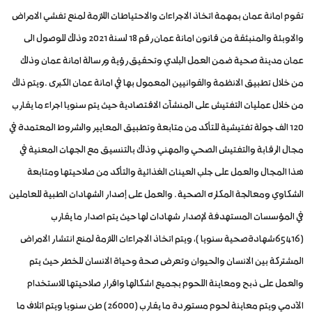
تقوم امانة عمان بمهمة اتخاذ الاجراءات والاحتياطات اللازمة لمنع تفشي الامراض
والاوبئة والمنبثقة من قانون امانة عمان رقم 18 لسنة 2021 وذلك للوصول الى
عمان مدينة صحية ضمن العمل البلدي وتحقيق رؤية ورسالة امانة عمان وذلك
من خلال تطبيق الانظمة والقوانيين المعمول بها في امانة عمان الكبرى .ويتم ذلك
من خلال عمليات التفتيش على المنشآت الاقتصادية حيث يتم سنويا اجراء ما يقارب
120 الف جولة تفتيشية للتأكد من متابعة وتطبيق المعايير والشروط المعتمدة في
مجال الرقابة والتفتيش الصحي والمهني وذلك بالتنسيق مع الجهات المعنية في
هذا المجال والعمل على جلب العينات الغذائية والتأكد من صلاحيتها ومتابعة
الشكاوي ومعالجة المكاره الصحية . والعمل على إصدار الشهادات الطبية للعاملين
في المؤسسات المستهدفة لإصدار شهادات لها حيث يتم اصدار ما يقارب
(65416شهادةصحية سنويا ), ويتم اتخاذ الاجراءات اللازمة لمنع انتشار الامراض
المشتركة بين الانسان والحيوان وتعرض صحة وحياة الانسان للخطر حيث يتم
والعمل على ذبح ومعاينة اللحوم بجميع اشكالها واقرار صلاحيتها للاستخدام
الآدمي ويتم معاينة لحوم مستوردة ما يقارب (26000) طن سنويا ويتم اتلاف ما