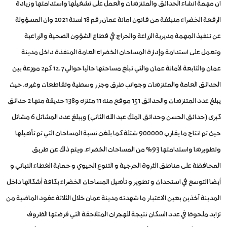
ان مهمة انشاء الحدائق والمتنزهات والعمل على تشغيلها واستدامتها وزيادة
الرقعة الخضراء منبثقة من قانون امانة عمان رقم 18 لسنة 2021 وان المسؤولة
عن تنفيذ المهمة مديرية الزراعة والحراج في قطاع الشؤون الصحية والزراعية
وتعمل على استدامة وإدارة المساحات الخضراء العامة المنفذة داخل مدينة
عمان والتابعة لأمانة عمان والتي تبلغ مساحتها حاليا حوالي 12.7 كم2 موزعة بين
الحدائق العامة والمتنزهات وجوانب طرق وجزر وسطية وتقاطعات وغيره. حيث
يبلغ عدد المتنزهات والحدائق 151 موقع منه 11 متنزه و138 حديقة منها 2 حدائق
كبرى (حدائق الحسن وحدائق الملك عبد الله الثاني) ويبلغ عدد المشاتل 6 مشاتل
حيث تم انتاج ما يقارب 900000 شتلة كما بلغت نسبة المساحات التي تم تأهيلها
وتطويرها واستدامتها 93% من المساحات الخضراء. ويتم ذلك عن طريق
المحافظة على مناطق الثروة الحرجية و التنوع الحيوي و حماية الغطاء النباتي و
أيضا التوسع في استحداث و تطوير و تأهيل المساحات الخضراء بكافة أشكالها داخل
المدينة آخذين بعين الاعتبار ما شهدته مدينة عمان خلال الثلاثة عقود الماضية من
تزايد ملحوظ في عدد السكان نتيجة للهجرات المتلاحقة التي فرضتها الظروف