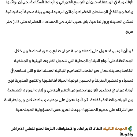
الإقليمية في المنطقة, حيث أن التوسع العمراني و الزيادة السكانية يجب أن يواكبها
زيادة مماثلة في المساحات الخضراء و أماكن الترفيه لتوفير بيئة صحية آمنة جاذبة
لسكان المدينة وزوارها حيث بلغ نصيب الفرد من المساحات الخضراء حتى 3.18 متر
مربع.
كما أن المديرية تعمل على إعطاء مدينة عمان طابع و هوية خاصة من خلال
المحافظة على أنواع النباتات المحلية التي تتحمل الظروف البيئية و المناخية
الخاصة بمدينة عمان مع اعتماد التصاميم النباتية المستدامة و التي تساهم في
تجميل و تخضير المدينة و تحسين نوعية الحياة لقاطنيها و تنتهج المديرية نهج
أمانة عمان في تحقيق التزامها بخصوص التغير المناخي و إدارة الموارد الطبيعية
من المياه و الطاقة بكفاءة ، كما أنها تعمل على توطيد و بناء علاقات و روابط رائدة
مع الشركاء على جميع المستويات بهدف تعزيز حس المسؤولية المجتمعية
المهمة الثانية:
اتخاذ الاجراءات والاحتياطات اللازمة لمنع تفشي الامراض
والاوبئة