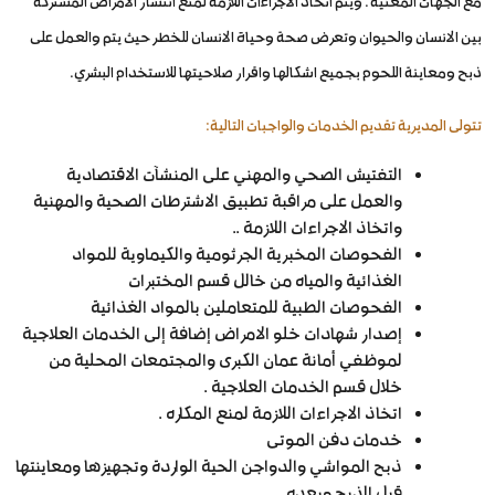
مع الجهات المعنية . ويتم اتخاذ الاجراءات اللازمة لمنع انتشار الامراض المشتركة
بين الانسان والحيوان وتعرض صحة وحياة الانسان للخطر حيث يتم والعمل على
ذبح ومعاينة اللحوم بجميع اشكالها واقرار صلاحيتها للاستخدام البشري.
تتولى المديرية تقديم الخدمات والواجبات التالية:
التفتيش الصحي والمهني على المنشآت الاقتصادية
والعمل على مراقبة تطبيق الاشترطات الصحية والمهنية
واتخاذ الاجراءات اللازمة ..
الفحوصات المخبرية الجرثومية والكيماوية للمواد
الغذائية والمياه من خالل قسم المختبرات
الفحوصات الطبية للمتعاملين بالمواد الغذائية
إصدار شهادات خلو الامراض إضافة إلى الخدمات العلاجية
لموظفي أمانة عمان الكبرى والمجتمعات المحلية من
خلال قسم الخدمات العلاجية .
اتخاذ الاجراءات اللازمة لمنع المكاره .
خدمات دفن الموتى
ذبح المواشي والدواجن الحية الواردة وتجهيزها ومعاينتها
قبل الذبح وبعده.