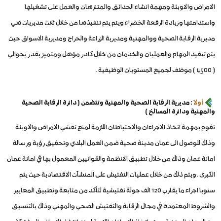
الامراض والاوبئة ومهمة انشاء الحدائق والمتنزهات والعمل على تشغيلها
واستدامتها وزيادة الرقعة الخضراء ويتم يتم تنفيذها من خلال ثلاث مديريات هي
مديرية الرقابة الصحية ووالمهنية ومديرية الزراعة والحراج ومديرية الاسواق حيث
يتم تنفيذ المهام والعمليات والخدمات من خلال كادر مؤهل ومتميز يقدر بحوالي
( 4500 ) موظف لجميع المستويات الوظيفية .
أولاً
: مديرية الرقابة الصحية والمهنية وتتضمن ( دائرة الرقابة الصحية
والمهنية ودائرة المسالخ )
تقوم بمهمة اتخاذ الاجراءات والاحتياطات اللازمة لمنع تفشي الامراض والاوبئة
وذلك للوصول الى عمان مدينة صحية ضمن العمل البلدي وتحقيق رؤية ورسالة
امانة عمان وذلك من خلال تطبيق الانظمة والقوانيين المعمول بها في امانة عمان
الكبرى .ويتم ذلك من خلال عمليات التفتيش على المنشآت الاقتصادية حيث يتم
سنويا اجراء ما يقارب 120 الف جولة تفتيشية لتأكد من متابعة وتطبيق المعايير
والشروط المعتمدة في مجال الرقابة والتفتيش الصحي والمهني وذلك بالتنسيق